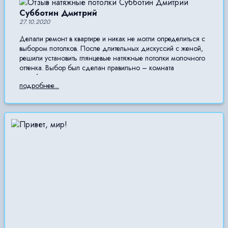
Субботин Дмитрий
27.10.2020
Делали ремонт в квартире и никак не могли определиться с
выбором потолков. После длительных дискуссий с женой,
решили установить глянцевые натяжные потолки молочного
оттенка. Выбор был сделан правильно – комната
приобрела оригинальный вид, а зеркальная поверхность
подробнее...
пленки сделала потолочную поверхность выше. Ремонтом
остались довольны.