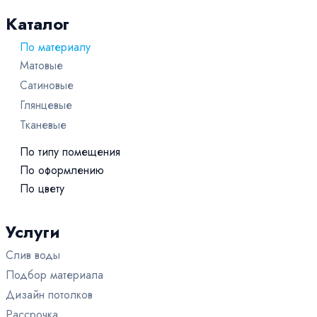
Каталог
По материалу
Матовые
Сатиновые
Глянцевые
Тканевые
По типу помещения
Для бассейна
По оформлению
Кривые линии
По цвету
В ванную
Бежевые
С подсветкой
Для офиса
Голубые
Услуги
Звездное небо
В комнату
Черные
Со световыми линиями
На кухню
Слив воды
Синие
Многоуровневые
В зал
Подбор материала
Розовые
С фотопечатью
Для дачи
Дизайн потолков
Красные
Одноуровневые
На балкон / на лоджию
Рассрочка