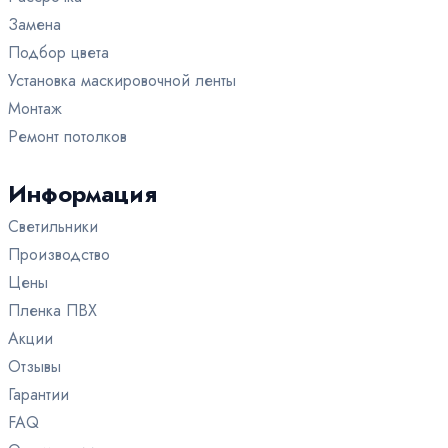
Зеленые
Парящие
В детскую
Замена
Белые
Фактурные с тиснением и узором
Для коттеджа
Подбор цвета
Бесшовные
В коридор
Установка маскировочной ленты
Зеркальные
В спальню
Монтаж
Двухуровневые
В гостиную
Ремонт потолков
3D
В санузел (туалет)
Светопрозрачные
В прихожую
Информация
С трековыми светильниками
Светильники
С рисунком
Производство
Цены
Пленка ПВХ
Акции
Отзывы
Гарантии
FAQ