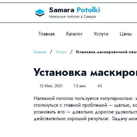
Перейти к содержанию
Samara
Potolki
Натяжные потолки в Самаре
Главная
Каталог
Услуги
Цены
/
/
Главная
Услуги
Установка маскировочной лен
Установка маскиро
12 Июл, 2021
1-2 мин.
43
Натяжной потолок пользуется популярностью: 
столкнуться с главной проблемой — щелью, кот
установить его — довольно дорогое удовольс
действительно хороший результат. Задачу мож