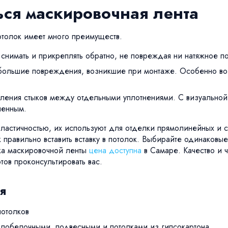
ься маскировочная лента
отолок имеет много преимуществ.
нимать и прикреплять обратно, не повреждая ни натяжное по
большие повреждения, возникшие при монтаже. Особенно во 
ения стыков между отдельными уплотнениями. С визуальной 
ленным.
ластичностью, их используют для отделки прямолинейных и 
ак правильно вставить вставку в потолок. Выбирайте одинаковы
вка маскировочной ленты
цена доступна
в Самаре. Качество и 
ов проконсультировать вас.
я
потолков
 побелочными, подвесными и потолками из гипсокартона