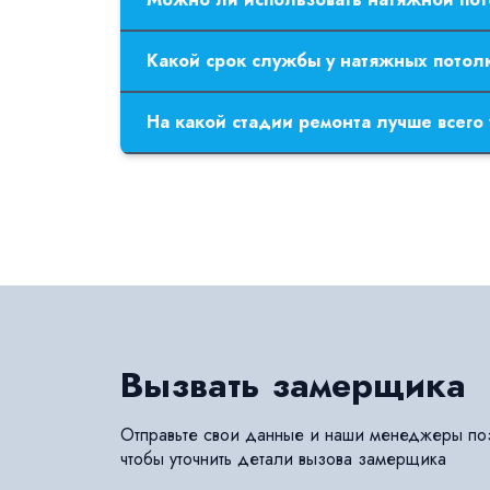
рабочей поверхности.
Натяжные потолки немного уменьшают уров
Какой срок службы у натяжных потол
Натяжной потолок будет радовать вас не 
На какой стадии ремонта лучше всего
Установка натяжных потолков может произво
окончания черновых работ со стенами и по
Вызвать замерщика
Отправьте свои данные и наши менеджеры позв
чтобы уточнить детали вызова замерщика