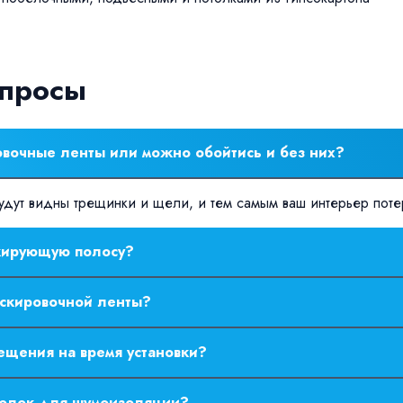
опросы
овочные ленты или можно обойтись и без них?
дут видны трещинки и щели, и тем самым ваш интерьер потер
скирующую полосу?
 без помощи специалиста.
аскировочной ленты?
моклеющуюся основу.
ещения на время установки?
ства работы она смещается в центр комнаты либо минимум на 
толок для шумоизоляции?