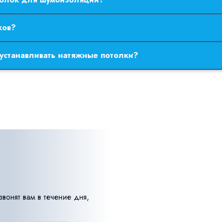
ень шумов, но для более эффективной шумоизоляции стоит ис
ков?
менее 20 лет при соблюдении правил эксплуатации.
 устанавливать натяжные потолки?
диться в любое время и к этому нет никаких требований, но, 
лом.
онят вам в течение дня,