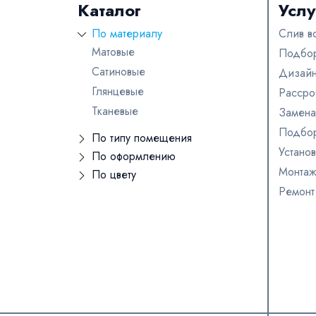
Каталог
Услу
По материалу
Слив в
Матовые
Подбор
Сатиновые
Дизайн
Глянцевые
Рассро
Тканевые
Замена
Подбор
По типу помещения
Устано
Для бассейна
По оформлению
Монта
Кривые линии
По цвету
В ванную
Ремонт
Бежевые
С подсветкой
Для офиса
Голубые
Звездное небо
В комнату
Черные
Со световыми линиями
На кухню
Синие
Многоуровневые
В зал
Розовые
С фотопечатью
Для дачи
Красные
Одноуровневые
На балкон / на лоджию
Зеленые
Парящие
В детскую